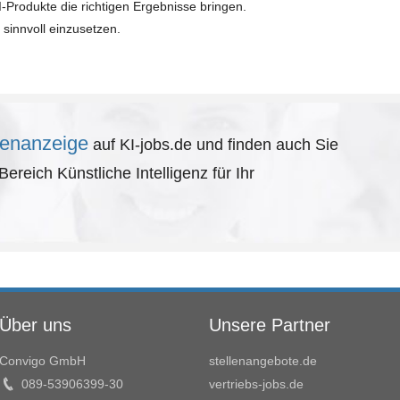
-Produkte die richtigen Ergebnisse bringen.
 sinnvoll einzusetzen.
llenanzeige
auf KI-jobs.de und finden auch Sie
ereich Künstliche Intelligenz für Ihr
Über uns
Unsere Partner
Convigo GmbH
stellenangebote.de
089-53906399-30
vertriebs-jobs.de