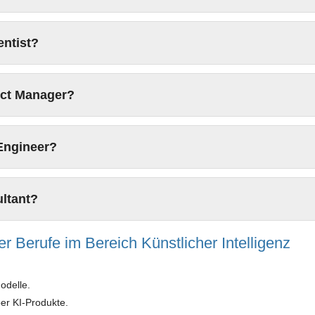
entist?
uct Manager?
Engineer?
ltant?
er Berufe im Bereich Künstlicher Intelligenz
odelle.
er KI-Produkte.