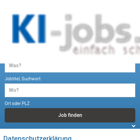
Jobs und Stellenangebote im Bereich
Künstliche Intelligenz
Jobtitel, Suchwort
Ort oder PLZ
Datenschutzerklärung