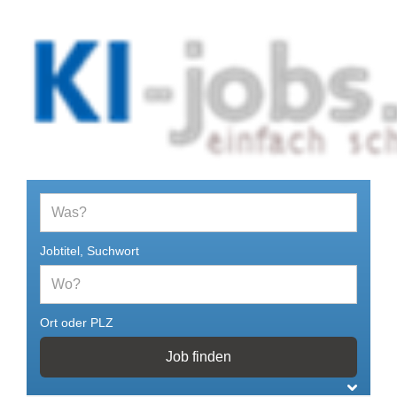
Jobs und Stellenangebote im Bereich
Künstliche Intelligenz
Jobtitel, Suchwort
Ort oder PLZ